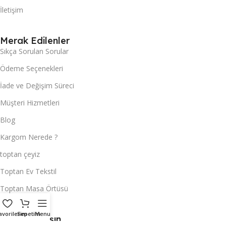
İletişim
Merak Edilenler
Sıkça Sorulan Sorular
Ödeme Seçenekleri
İade ve Değişim Süreci
Müşteri Hizmetleri
Blog
Kargom Nerede ?
toptan çeyiz
Toptan Ev Tekstil
Toptan Masa Örtüsü
avorilerim
Sepetim
Menu
Hemen Ulaşın