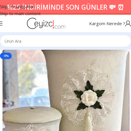
%25 İNDİRİMİNDE SON GÜNLER 💸 ⏰
Skip to navigation
Skip to main content
Kargom Nerede ?
-9%