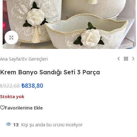
Resmi Büyüt
Ana Sayfa
/
Ev Gereçleri
Krem Banyo Sandığı Seti 3 Parça
₺
838,80
₺
922,68
Stokta yok
Favorilerime Ekle
13
Kişi şu anda bu ürünü inceliyor