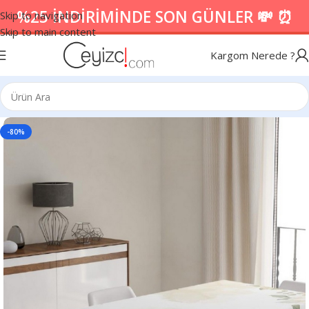
%25 İNDİRİMİNDE SON GÜNLER 💸 ⏰
Skip to navigation
Skip to main content
Kargom Nerede ?
-80%