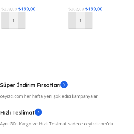
Fiskos Dijital Baskılı
Colber 160x220cm – Ekru
₺
199,00
₺
199,00
₺
238,80
₺
262,68
Sepete Ekle
Sepete Ekle
Süper İndirim Fırsatları
ceyizci.com her hafta yeni şok edici kampanyalar
Hızlı Teslimat
Aynı Gün Kargo ve Hızlı Teslimat sadece ceyizci.com'da