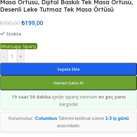
Masa Örtüsü, Dijital Baskılı Tek Masa Örtüsü,
Desenli Leke Tutmaz Tek Masa Örtüsü
₺
199,00
₺
990,00
Stokta
Whatsapp Sipariş
-
+
Sepete Ekle
Hemen Satın Al
19 saat 56 dakika
içinde sipariş verirsen
en geç yarın
kargoda!
Konumunuz:
Columbus
Tahmini teslimat süresi
1-3 iş günü
arasındadır.