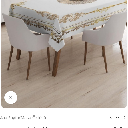
Resmi Büyüt
Ana Sayfa
/
Masa Örtüsü