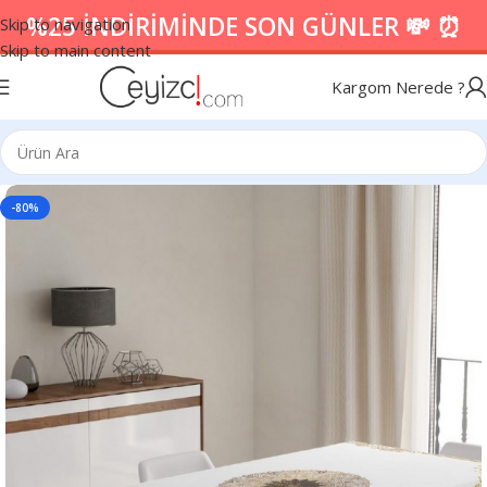
%25 İNDİRİMİNDE SON GÜNLER 💸 ⏰
Skip to navigation
Skip to main content
Kargom Nerede ?
-80%