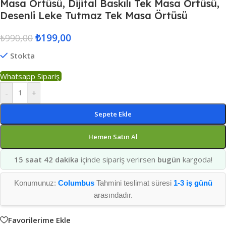
Masa Örtüsü, Dijital Baskılı Tek Masa Örtüsü,
Desenli Leke Tutmaz Tek Masa Örtüsü
₺
199,00
₺
990,00
Stokta
Whatsapp Sipariş
-
+
Sepete Ekle
Hemen Satın Al
15 saat 42 dakika
içinde sipariş verirsen
bugün
kargoda!
Konumunuz:
Columbus
Tahmini teslimat süresi
1-3 iş günü
arasındadır.
Favorilerime Ekle