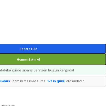
Sepete Ekle
Hemen Satın Al
 dakika
içinde sipariş verirsen
bugün
kargoda!
umbus
Tahmini teslimat süresi
1-3 iş günü
arasındadır.
 inceliyor