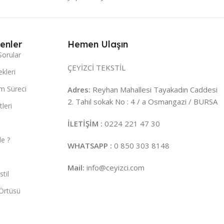
enler
Hemen Ulaşın
Sorular
ÇEYİZCİ TEKSTİL
kleri
m Süreci
Adres:
Reyhan Mahallesi Tayakadın Caddesi
2. Tahıl sokak No : 4 / a Osmangazi / BURSA
leri
İLETİŞİM :
0224 221 47 30
e ?
WHATSAPP :
0 850 303 8148
Mail:
info@ceyizci.com
til
Örtüsü