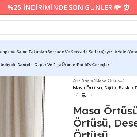
%25 İNDİRİMİNDE SON GÜNLER 💸 ⏰
ehpa Ve Salon Takımları
Seccade Ve Seccade Setleri
Çeyizlik Yelek
Yata
Hediyelik
Dantel – Güpür Ve Elişi Ürünler
Patik
Ev Gereçleri
Ana Sayfa
/
Masa Örtüsü
/
Masa Örtüsü, Dijital Baskıl
Masa Örtüsü,
Örtüsü, Des
Örtüsü