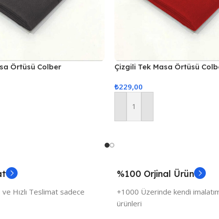
asa Örtüsü Colber
Çizgili Tek Masa Örtüsü Colb
Füme
160x220cm Kırmızı
₺
229,00
Sepete Ekle
at
%100 Orjinal Ürün
 ve Hızlı Teslimat sadece
+1000 Üzerinde kendi imalatımı
ürünleri