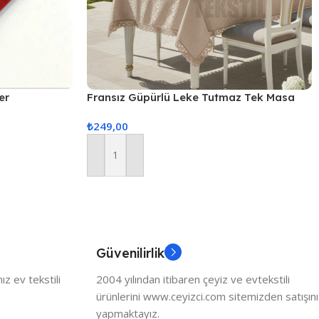
er
Fransız Güpürlü Leke Tutmaz Tek Masa
Örtüsü 160x220cm – Kapuçino
₺
249,00
Sepete Ekle
Güvenilirlik
z ev tekstili
2004 yılından itibaren çeyiz ve evtekstili
ürünlerini www.ceyizci.com sitemizden satışını
yapmaktayız.