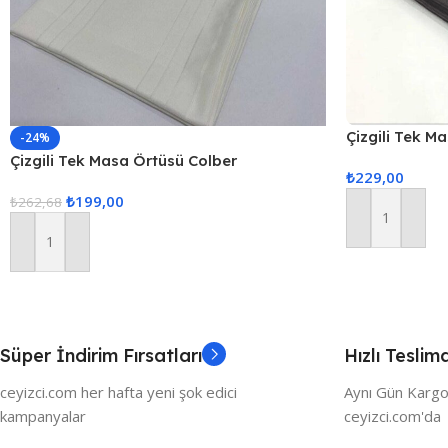
Çizgili Tek M
-24%
160x220cm 
Çizgili Tek Masa Örtüsü Colber
₺
229,00
160x220cm – Ekru
₺
199,00
₺
262,68
Sepete Ekle
Sepete Ekle
Süper İndirim Fırsatları
Hızlı Teslim
ceyizci.com her hafta yeni şok edici
Aynı Gün Kargo
kampanyalar
ceyizci.com'da