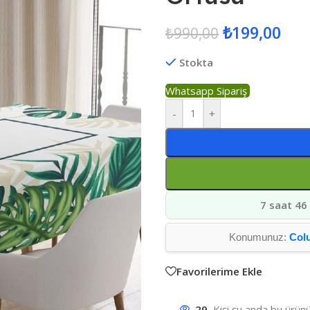
₺
199,00
₺
990,00
Stokta
Whatsapp Sipariş
-
+
7 saat 46
Konumunuz:
Col
Favorilerime Ekle
29
Kişi şu anda bu ürünü