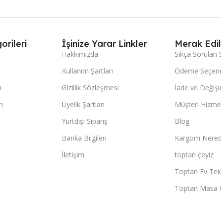
orileri
İşinize Yarar Linkler
Merak Edil
Hakkımızda
Sıkça Sorulan 
Kullanım Şartları
Ödeme Seçene
ı
Gizlilik Sözleşmesi
İade ve Değişi
ı
Üyelik Şartları
Müşteri Hizmet
Yurtdışı Sipariş
Blog
Banka Bilgileri
Kargom Nered
İletişim
toptan çeyiz
Toptan Ev Teks
Toptan Masa 