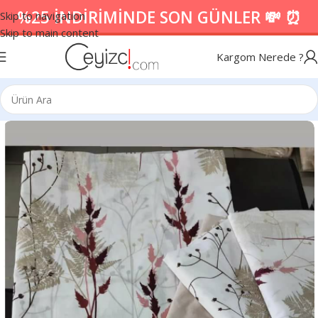
%25 İNDİRİMİNDE SON GÜNLER 💸 ⏰
Skip to navigation
Skip to main content
Kargom Nerede ?