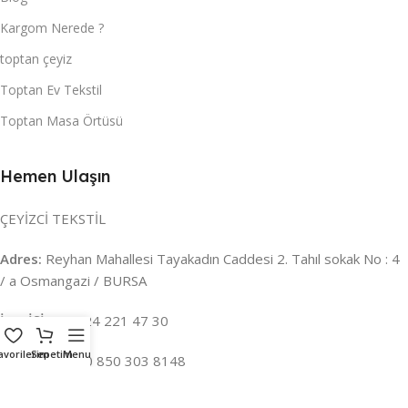
Kargom Nerede ?
toptan çeyiz
Toptan Ev Tekstil
Toptan Masa Örtüsü
Hemen Ulaşın
ÇEYİZCİ TEKSTİL
Adres:
Reyhan Mahallesi Tayakadın Caddesi 2. Tahıl sokak No : 4
/ a Osmangazi / BURSA
İLETİŞİM :
0224 221 47 30
avorilerim
Sepetim
Menu
WHATSAPP :
0 850 303 8148
Mail:
info@ceyizci.com