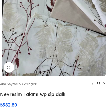
Resmi Büyüt
Ana Sayfa
/
Ev Gereçleri
Nevresim Takımı wp sip dallı
₺
382,80