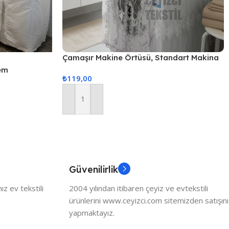
Çamaşır Makine Örtüsü, Standart Makina
Örtüsü – Pembe
em
₺
119,00
Sepete Ekle
Güvenilirlik
z ev tekstili
2004 yılından itibaren çeyiz ve evtekstili
ürünlerini www.ceyizci.com sitemizden satışını
yapmaktayız.