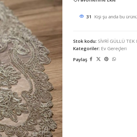
31
Kişi şu anda bu ürünü
Stok kodu:
SİVRİ GÜLLÜ TE
Kategoriler:
Ev Gereçleri
Paylaş