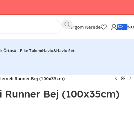
Kargom Nerede
₺
0,
k Örtüsü – Pike Takımı
Havlu&Havlu Seti
şlemeli Runner Bej (100x35cm)
i Runner Bej (100x35cm)