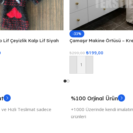
-33%
 Lif Çeyizlik Kalp Lif Siyah
Çamaşır Makine Örtüsü – Kr
0
₺
199,00
₺
299,00
Sepete Ekle
at
%100 Orjinal Ürün
 ve Hızlı Teslimat sadece
+1000 Üzerinde kendi imalatımı
ürünleri