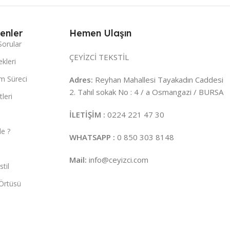
enler
Hemen Ulaşın
Sorular
ÇEYİZCİ TEKSTİL
kleri
m Süreci
Adres:
Reyhan Mahallesi Tayakadın Caddesi
2. Tahıl sokak No : 4 / a Osmangazi / BURSA
leri
İLETİŞİM :
0224 221 47 30
e ?
WHATSAPP :
0 850 303 8148
Mail:
info@ceyizci.com
til
Örtüsü