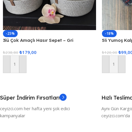
-25%
-18%
3lü Çok Amaçlı Hasır Sepet – Gri
5li Yumoş Kalp
Kırmızı Kalp
₺
179,00
₺
99,0
₺
238,80
₺
120,00
Sepete Ekle
Sepete Ekle
Süper İndirim Fırsatları
Hızlı Teslim
ceyizci.com her hafta yeni şok edici
Aynı Gün Kargo
kampanyalar
ceyizci.com'da