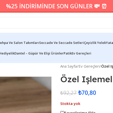
%25 İNDİRİMİNDE SON GÜNLER 💸 ⏰
ehpa Ve Salon Takımları
Seccade Ve Seccade Setleri
Çeyizlik Yelek
Yata
Hediyelik
Dantel – Güpür Ve Elişi Ürünler
Patik
Ev Gereçleri
Ana Sayfa
/
Ev Gereçleri
/
Özel I
Özel Işlemel
₺
70,80
₺
92,27
Stokta yok
Favorilerime Ekle