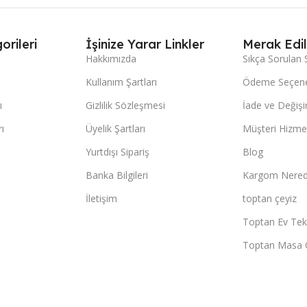
orileri
İşinize Yarar Linkler
Merak Edil
Hakkımızda
Sıkça Sorulan 
Kullanım Şartları
Ödeme Seçene
ı
Gizlilik Sözleşmesi
İade ve Değişi
ı
Üyelik Şartları
Müşteri Hizmet
Yurtdışı Sipariş
Blog
Banka Bilgileri
Kargom Nered
İletişim
toptan çeyiz
Toptan Ev Teks
Toptan Masa 