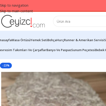
Skip to navigation
Skip to main content
nasayfa
Masa Örtüsü
Yemek Seti
Bohça
Hurç
Runner & Amerikan Servisi
S
evresim Takımları Ve Çarşaflar
Banyo Ve Paspas
Sunum Peçetesi
Bebek 
-23%