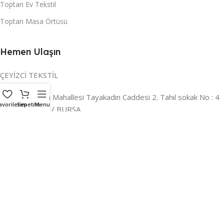
Toptan Ev Tekstil
Toptan Masa Örtüsü
Hemen Ulaşın
ÇEYİZCİ TEKSTİL
Adres:
Reyhan Mahallesi Tayakadın Caddesi 2. Tahıl sokak No : 4
avorilerim
Sepetim
Menu
/ a Osmangazi / BURSA
İLETİŞİM :
0224 221 47 30
WHATSAPP :
0 850 303 8148
Mail:
info@ceyizci.com
2023 Çeyizci. Her Hakkı Saklıdır.