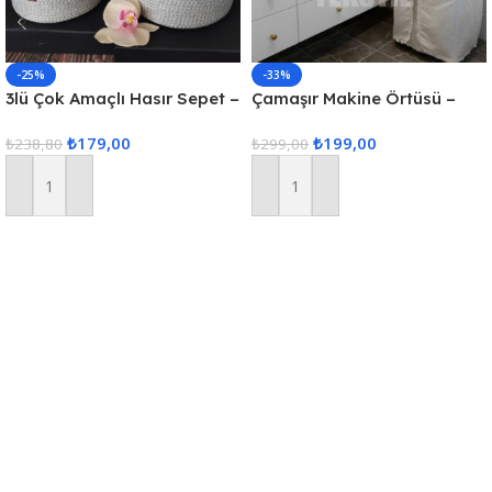
-25%
-33%
3lü Çok Amaçlı Hasır Sepet –
Çamaşır Makine Örtüsü –
Gri
Krem
₺
179,00
₺
199,00
₺
238,80
₺
299,00
Sepete Ekle
Sepete Ekle