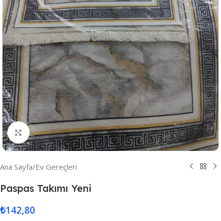
Resmi Büyüt
Ana Sayfa
/
Ev Gereçleri
Paspas Takımı Yeni
₺
142,80