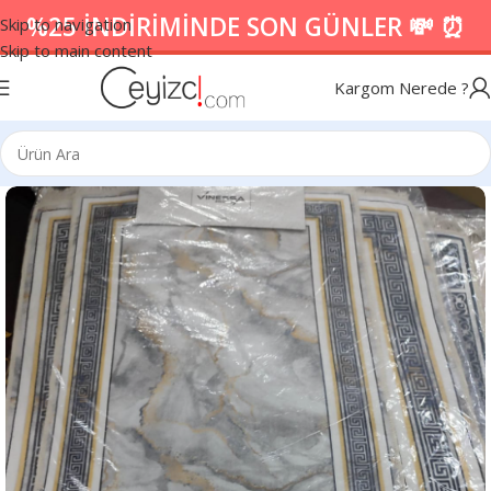
%25 İNDİRİMİNDE SON GÜNLER 💸 ⏰
Skip to navigation
Skip to main content
Kargom Nerede ?