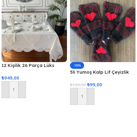
12 Kişilik 26 Parça Lüks
-18%
Gardenya Keten Kumaş
5li Yumoş Kalp Lif Çeyizlik
₺
949,00
Masa Örtüsü Seti
Kalp Lif Siyah Kırmızı Kalp
₺
99,00
₺
120,00
Sepete Ekle
Sepete Ekle