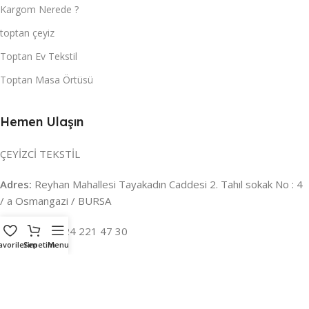
Kargom Nerede ?
toptan çeyiz
Toptan Ev Tekstil
Toptan Masa Örtüsü
Hemen Ulaşın
ÇEYİZCİ TEKSTİL
Adres:
Reyhan Mahallesi Tayakadın Caddesi 2. Tahıl sokak No : 4
/ a Osmangazi / BURSA
İLETİŞİM :
0224 221 47 30
avorilerim
Sepetim
Menu
WHATSAPP :
0 850 303 8148
Mail:
info@ceyizci.com