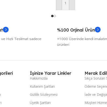
Sepete Ekle
at
%100 Orjinal Ürün
 ve Hızlı Teslimat sadece
+1000 Üzerinde kendi imalatımı
ürünleri
orileri
İşinize Yarar Linkler
Merak Edil
Hakkımızda
Sıkça Sorulan 
Kullanım Şartları
Ödeme Seçene
ı
Gizlilik Sözleşmesi
İade ve Değişi
ı
Üyelik Şartları
Müşteri Hizmet