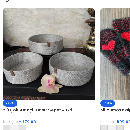
-25%
-18%
3lü Çok Amaçlı Hasır Sepet – Gri
5li Yumoş Kalp
Kırmızı Kalp
₺
179,00
₺
99,0
₺
238,80
₺
120,00