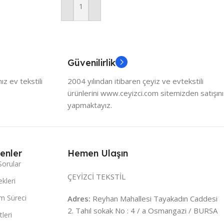
Sepete Ekle
Güvenilirlik
z ev tekstili
2004 yılından itibaren çeyiz ve evtekstili
ürünlerini www.ceyizci.com sitemizden satışını
yapmaktayız.
enler
Hemen Ulaşın
Sorular
ÇEYİZCİ TEKSTİL
kleri
m Süreci
Adres:
Reyhan Mahallesi Tayakadın Caddesi
2. Tahıl sokak No : 4 / a Osmangazi / BURSA
leri