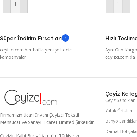
Sepete Ekle
Sepete Ekle
Süper İndirim Fırsatları
Hızlı Teslim
ceyizci.com her hafta yeni şok edici
Aynı Gün Kargo
kampanyalar
ceyizci.com'da
Çeyiz Kateg
Çeyiz Sandıkları
Yatak Örtüleri
Firmamızın ticari ünvanı Çeyizci Tekstil
Banyo Sandıklar
Mensucat ve Sanayi Ticaret Limited Şirketidir.
Damat Bohçalar
Çeyizin Kalbi Bursa’dan tüm Türkiye ve