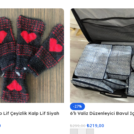
-27%
 Lif Çeyizlik Kalp Lif Siyah
6’lı Valiz Düzenleyici Bavul I
Set Seyahat Hurcu
0
₺
219,00
₺
299,00