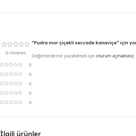
“Pudra mor çiçekli seccade kanaviçe” için yor
0 reviews
Değerlendirme yazabilmek için
oturum açmalısınız
.
0
0
0
0
0
İlgili ürünler