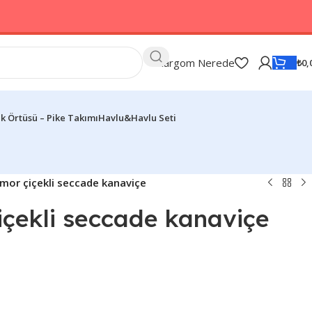
Kargom Nerede
₺
0,
k Örtüsü – Pike Takımı
Havlu&Havlu Seti
mor çiçekli seccade kanaviçe
içekli seccade kanaviçe