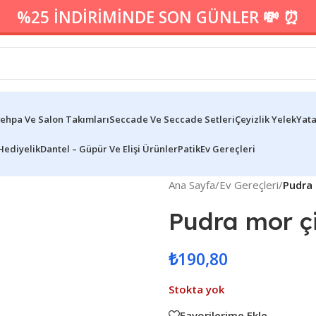
%25 İNDİRİMİNDE SON GÜNLER 💸 ⏰
ehpa Ve Salon Takımları
Seccade Ve Seccade Setleri
Çeyizlik Yelek
Yata
Hediyelik
Dantel – Güpür Ve Elişi Ürünler
Patik
Ev Gereçleri
Ana Sayfa
/
Ev Gereçleri
/
Pudra 
Pudra mor ç
₺
190,80
Stokta yok
Favorilerime Ekle