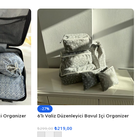
-27%
çi Organizer
6’lı Valiz Düzenleyici Bavul Içi Organizer
Set Seyahat Hurcu
₺
219,00
₺
299,00