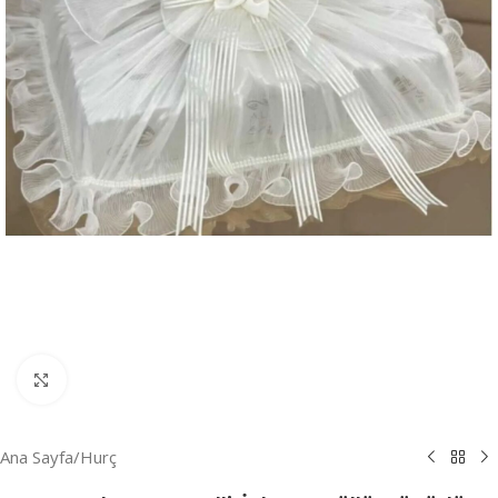
Resmi Büyüt
Ana Sayfa
/
Hurç