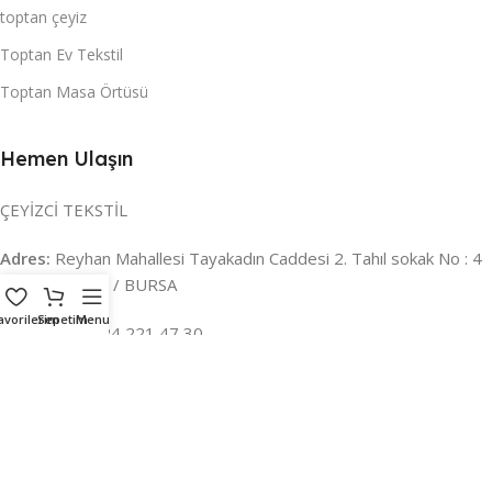
toptan çeyiz
Toptan Ev Tekstil
Toptan Masa Örtüsü
Hemen Ulaşın
ÇEYİZCİ TEKSTİL
Adres:
Reyhan Mahallesi Tayakadın Caddesi 2. Tahıl sokak No : 4
/ a Osmangazi / BURSA
avorilerim
Sepetim
Menu
İLETİŞİM :
0224 221 47 30
WHATSAPP :
0 850 303 8148
Mail:
info@ceyizci.com