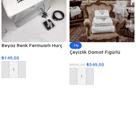
Beyaz Renk Fermuarlı Hurç
-1%
Mega Boy 80x50x40cm
Çeyizlik Damat Figürlü
₺
149,00
Saten Dantelli Krem 3lü
₺
549,00
Bohça, Nişan Gelin Damat
₺
555,00
Hurcu 3lü, Damat Bohçası
Sepete Ekle
Sepete Ekle