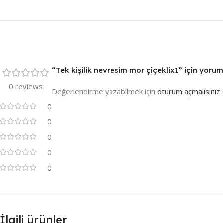
“Tek kişilik nevresim mor çiçeklix1” için yorum 
0 reviews
Değerlendirme yazabilmek için
oturum açmalısınız
.
0
0
0
0
0
İlgili ürünler