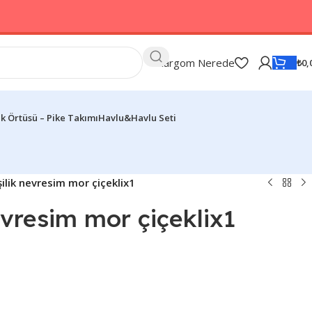
Kargom Nerede
₺
0,
k Örtüsü – Pike Takımı
Havlu&Havlu Seti
şilik nevresim mor çiçeklix1
nevresim mor çiçeklix1