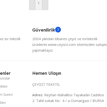
Sepete Ekle
Güvenilirlik
z ev tekstili
2004 yılından itibaren çeyiz ve evtekstili
ürünlerini www.ceyizci.com sitemizden satışını
yapmaktayız.
enler
Hemen Ulaşın
Sorular
ÇEYİZCİ TEKSTİL
kleri
m Süreci
Adres:
Reyhan Mahallesi Tayakadın Caddesi
2. Tahıl sokak No : 4 / a Osmangazi / BURSA
leri