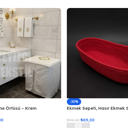
-30%
ne Örtüsü – Krem
Ekmek Sepeti, Hasır Ekmek 
Düzenleyici Sepet – Kırmızı
00
₺
69,00
₺
99,00