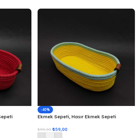
-40%
Sepeti
Ekmek Sepeti, Hasır Ekmek Sepeti
Düzenleyici Sepet – Sarı
₺
59,00
₺
99,00