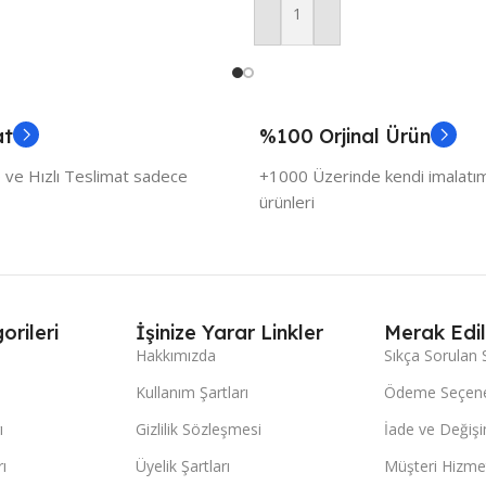
Sepete Ekle
at
%100 Orjinal Ürün
 ve Hızlı Teslimat sadece
+1000 Üzerinde kendi imalatımı
ürünleri
orileri
İşinize Yarar Linkler
Merak Edil
Hakkımızda
Sıkça Sorulan 
Kullanım Şartları
Ödeme Seçene
ı
Gizlilik Sözleşmesi
İade ve Değişi
ı
Üyelik Şartları
Müşteri Hizmet