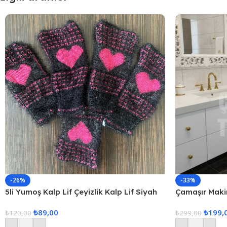
-26%
-33%
5li Yumoş Kalp Lif Çeyizlik Kalp Lif Siyah
Çamaşır Maki
Pembe Kalp
₺
89,00
₺
199,
₺
120,00
₺
299,00