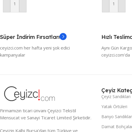
Sepete Ekle
Sepete Ekle
Süper İndirim Fırsatları
Hızlı Teslim
ceyizci.com her hafta yeni şok edici
Aynı Gün Kargo
kampanyalar
ceyizci.com'da
Çeyiz Kateg
Çeyiz Sandıkları
Yatak Örtüleri
Firmamızın ticari ünvanı Çeyizci Tekstil
Banyo Sandıklar
Mensucat ve Sanayi Ticaret Limited Şirketidir.
Damat Bohçalar
Çeyizin Kalbi Bursa’dan tüm Türkiye ve