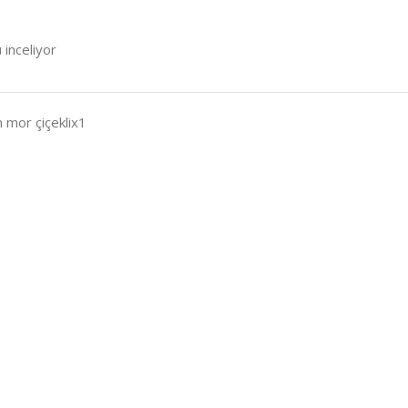
 inceliyor
m mor çiçeklix1