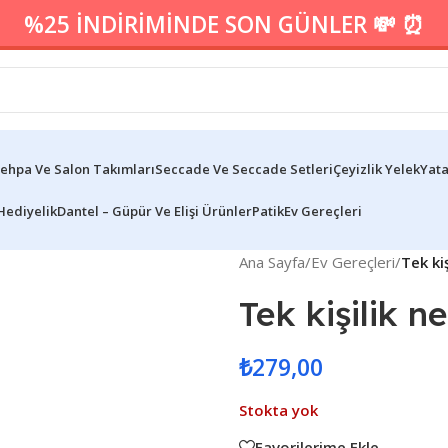
%25 İNDİRİMİNDE SON GÜNLER 💸 ⏰
ehpa Ve Salon Takımları
Seccade Ve Seccade Setleri
Çeyizlik Yelek
Yata
Hediyelik
Dantel – Güpür Ve Elişi Ürünler
Patik
Ev Gereçleri
Ana Sayfa
/
Ev Gereçleri
/
Tek ki
Tek kişilik 
₺
279,00
Stokta yok
Favorilerime Ekle