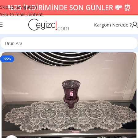
%25 İNDİRİMİNDE SON GÜNLER 💸 ⏰
Skip to navigation
Skip to main content
Kargom Nerede ?
-55%