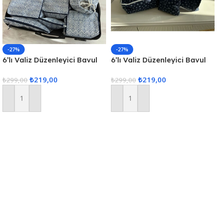
-27%
-27%
6’lı Valiz Düzenleyici Bavul
6’lı Valiz Düzenleyici Bavul
Içi Organizer Set Seyahat
Içi Organizer Set Seyahat
₺
219,00
₺
219,00
Hurcu
₺
299,00
Hurcu
₺
299,00
Sepete Ekle
Sepete Ekle