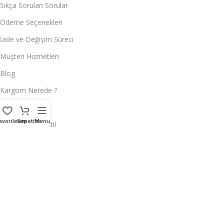
Sıkça Sorulan Sorular
Ödeme Seçenekleri
İade ve Değişim Süreci
Müşteri Hizmetleri
Blog
Kargom Nerede ?
toptan çeyiz
avorilerim
Sepetim
Menu
Toptan Ev Tekstil
Toptan Masa Örtüsü
Hemen Ulaşın
ÇEYİZCİ TEKSTİL
Adres:
Reyhan Mahallesi Tayakadın Caddesi 2. Tahıl sokak No : 4