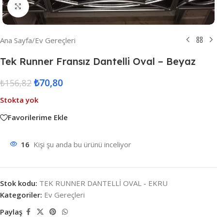
Resmi Büyüt
Ana Sayfa
/
Ev Gereçleri
Tek Runner Fransız Dantelli Oval – Beyaz
₺
70,80
₺
156,82
Stokta yok
Favorilerime Ekle
16
Kişi şu anda bu ürünü inceliyor
Stok kodu:
TEK RUNNER DANTELLİ OVAL - EKRU
Kategoriler:
Ev Gereçleri
Paylaş