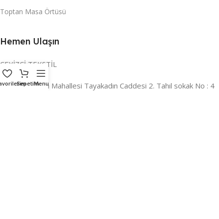
Toptan Masa Örtüsü
Hemen Ulaşın
ÇEYİZCİ TEKSTİL
avorilerim
Sepetim
Menu
Adres:
Reyhan Mahallesi Tayakadın Caddesi 2. Tahıl sokak No : 4
/ a Osmangazi / BURSA
İLETİŞİM :
0224 221 47 30
WHATSAPP :
0 850 303 8148
Mail:
info@ceyizci.com
2023 Çeyizci. Her Hakkı Saklıdır.