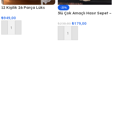
12 Kişilik 26 Parça Lüks
-25%
Gardenya Keten Kumaş
3lü Çok Amaçlı Hasır Sepet –
₺
949,00
Masa Örtüsü Seti
Gri
₺
179,00
₺
238,80
Sepete Ekle
Sepete Ekle