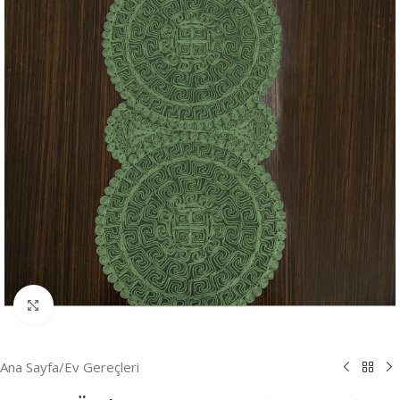
Resmi Büyüt
Ana Sayfa
/
Ev Gereçleri