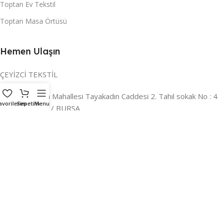
Toptan Ev Tekstil
Toptan Masa Örtüsü
Hemen Ulaşın
ÇEYİZCİ TEKSTİL
Adres:
Reyhan Mahallesi Tayakadın Caddesi 2. Tahıl sokak No : 4
avorilerim
Sepetim
Menu
/ a Osmangazi / BURSA
İLETİŞİM :
0224 221 47 30
WHATSAPP :
0 850 303 8148
Mail:
info@ceyizci.com
2023 Çeyizci. Her Hakkı Saklıdır.