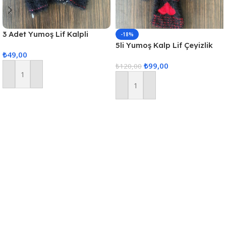
3 Adet Yumoş Lif Kalpli
-18%
Siyah
5li Yumoş Kalp Lif Çeyizlik
₺
49,00
Kalp Lif Siyah Kırmızı Kalp
₺
99,00
₺
120,00
Sepete Ekle
Sepete Ekle