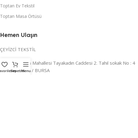
Toptan Ev Tekstil
Toptan Masa Örtüsü
Hemen Ulaşın
ÇEYİZCİ TEKSTİL
Adres:
Reyhan Mahallesi Tayakadın Caddesi 2. Tahıl sokak No : 4
/ a Osmangazi / BURSA
avorilerim
Sepetim
Menu
İLETİŞİM :
0224 221 47 30
WHATSAPP :
0 850 303 8148
Mail:
info@ceyizci.com
2023 Çeyizci. Her Hakkı Saklıdır.