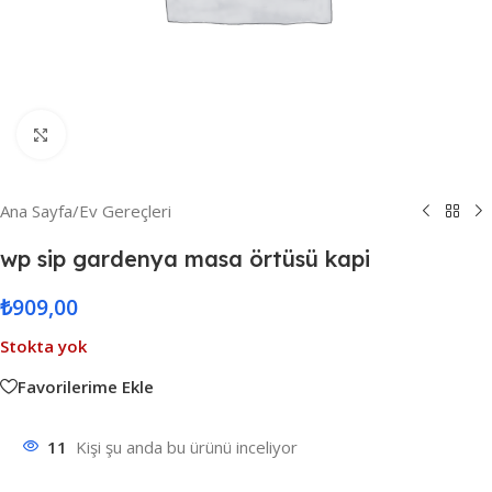
Resmi Büyüt
Ana Sayfa
/
Ev Gereçleri
wp sip gardenya masa örtüsü kapi
₺
909,00
Stokta yok
Favorilerime Ekle
11
Kişi şu anda bu ürünü inceliyor