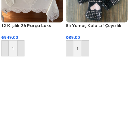
12 Kişilik 26 Parça Lüks
5li Yumoş Kalp Lif Çeyizlik
Gardenya Keten Kumaş
Kalp Lif Siyah Pudra Kalp
₺
949,00
₺
89,00
Masa Örtüsü Seti
Sepete Ekle
Sepete Ekle