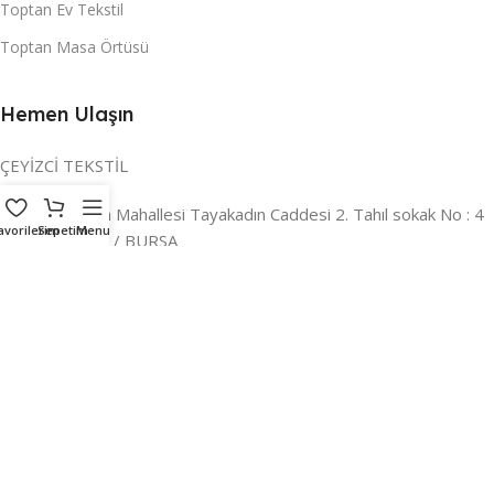
Toptan Ev Tekstil
Toptan Masa Örtüsü
Hemen Ulaşın
ÇEYİZCİ TEKSTİL
Adres:
Reyhan Mahallesi Tayakadın Caddesi 2. Tahıl sokak No : 4
avorilerim
Sepetim
Menu
/ a Osmangazi / BURSA
İLETİŞİM :
0224 221 47 30
WHATSAPP :
0 850 303 8148
Mail:
info@ceyizci.com
2023 Çeyizci. Her Hakkı Saklıdır.