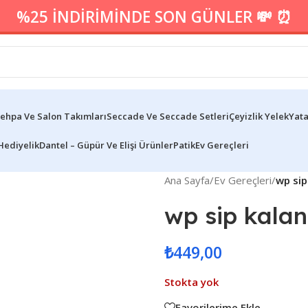
%25 İNDİRİMİNDE SON GÜNLER 💸 ⏰
ehpa Ve Salon Takımları
Seccade Ve Seccade Setleri
Çeyizlik Yelek
Yata
Hediyelik
Dantel – Güpür Ve Elişi Ürünler
Patik
Ev Gereçleri
Ana Sayfa
/
Ev Gereçleri
/
wp sip
wp sip kala
₺
449,00
Stokta yok
Favorilerime Ekle