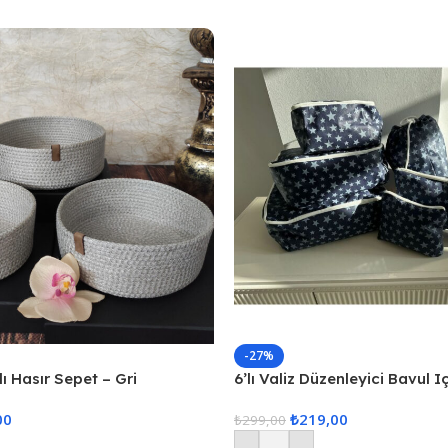
-27%
ı Hasır Sepet – Gri
6’lı Valiz Düzenleyici Bavul I
Set Seyahat Hurcu
00
₺
219,00
₺
299,00