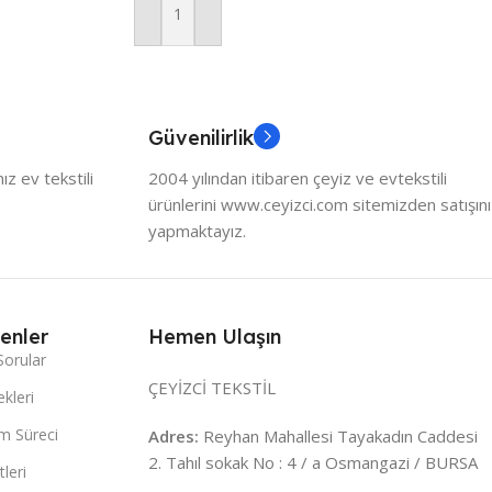
Sepete Ekle
Güvenilirlik
z ev tekstili
2004 yılından itibaren çeyiz ve evtekstili
ürünlerini www.ceyizci.com sitemizden satışını
yapmaktayız.
enler
Hemen Ulaşın
Sorular
ÇEYİZCİ TEKSTİL
kleri
m Süreci
Adres:
Reyhan Mahallesi Tayakadın Caddesi
2. Tahıl sokak No : 4 / a Osmangazi / BURSA
leri