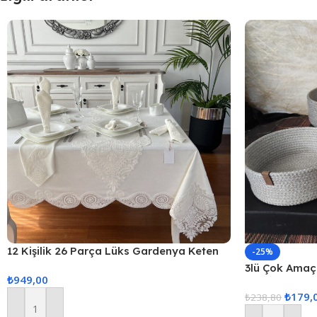
12 Kişilik 26 Parça Lüks Gardenya Keten
-25%
Kumaş Masa Örtüsü Seti
3lü Çok Amaçl
₺
949,00
₺
179,
₺
238,80
Sepete Ekle