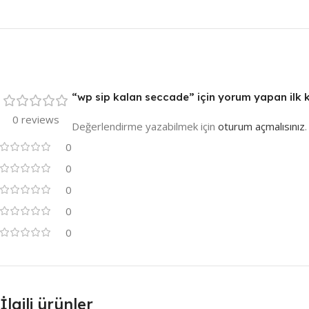
“wp sip kalan seccade” için yorum yapan ilk ki
0 reviews
Değerlendirme yazabilmek için
oturum açmalısınız
.
0
0
0
0
0
İlgili ürünler