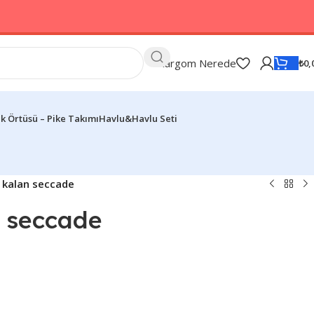
Kargom Nerede
₺
0,
k Örtüsü – Pike Takımı
Havlu&Havlu Seti
 kalan seccade
n seccade