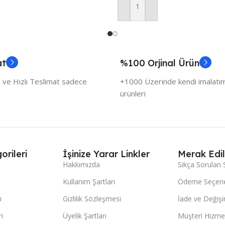
Sepete Ekle
at
%100 Orjinal Ürün
 ve Hızlı Teslimat sadece
+1000 Üzerinde kendi imalatımı
ürünleri
orileri
İşinize Yarar Linkler
Merak Edil
Hakkımızda
Sıkça Sorulan 
Kullanım Şartları
Ödeme Seçene
ı
Gizlilik Sözleşmesi
İade ve Değişi
ı
Üyelik Şartları
Müşteri Hizmet