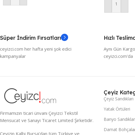
Sepete Ekle
Süper İndirim Fırsatları
Hızlı Teslim
ceyizci.com her hafta yeni şok edici
Aynı Gün Kargo
kampanyalar
ceyizci.com'da
Çeyiz Kateg
Çeyiz Sandıkları
Yatak Örtüleri
Firmamızın ticari ünvanı Çeyizci Tekstil
Banyo Sandıklar
Mensucat ve Sanayi Ticaret Limited Şirketidir.
Damat Bohçalar
Çeyizin Kalbi Bursa’dan tüm Türkiye ve