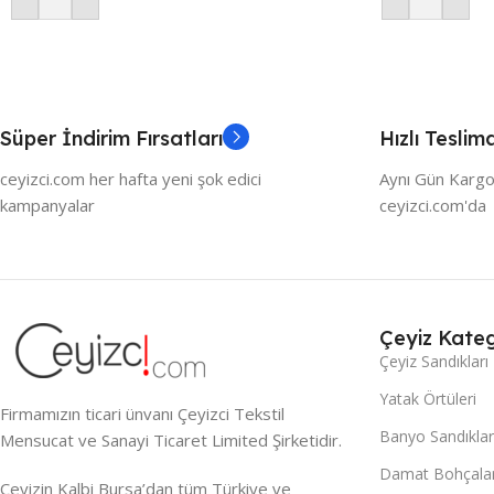
Süper İndirim Fırsatları
Hızlı Teslim
ceyizci.com her hafta yeni şok edici
Aynı Gün Kargo
kampanyalar
ceyizci.com'da
Çeyiz Kateg
Çeyiz Sandıkları
Yatak Örtüleri
Firmamızın ticari ünvanı Çeyizci Tekstil
Banyo Sandıklar
Mensucat ve Sanayi Ticaret Limited Şirketidir.
Damat Bohçalar
Çeyizin Kalbi Bursa’dan tüm Türkiye ve