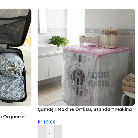
Çamaşır Makine Örtüsü, Standart Makina
Örtüsü – Pembe
çi Organizer
₺
119,00
Sepete Ekle