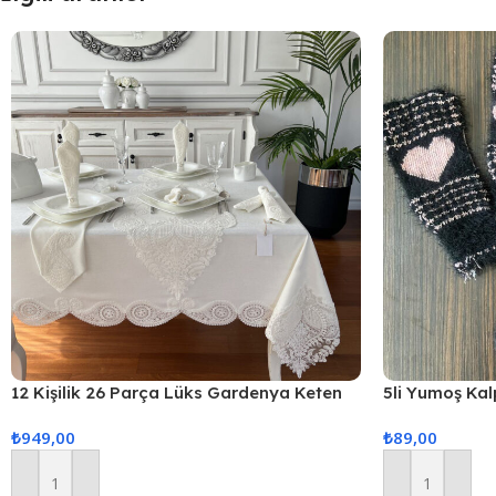
12 Kişilik 26 Parça Lüks Gardenya Keten
5li Yumoş Kalp
Kumaş Masa Örtüsü Seti
Pudra Kalp
₺
949,00
₺
89,00
Sepete Ekle
Sepete Ekle