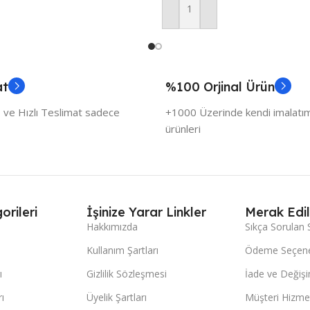
Sepete Ekle
at
%100 Orjinal Ürün
 ve Hızlı Teslimat sadece
+1000 Üzerinde kendi imalatımı
ürünleri
orileri
İşinize Yarar Linkler
Merak Edil
Hakkımızda
Sıkça Sorulan 
Kullanım Şartları
Ödeme Seçene
ı
Gizlilik Sözleşmesi
İade ve Değişi
ı
Üyelik Şartları
Müşteri Hizmet