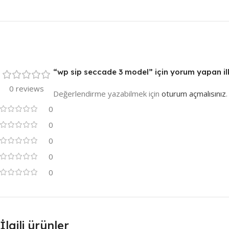
“wp sip seccade 3 model” için yorum yapan ilk 
0 reviews
Değerlendirme yazabilmek için
oturum açmalısınız
.
0
0
0
0
0
İlgili ürünler