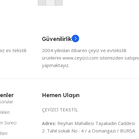
Güvenilirlik
z ev tekstili
2004 yılından itibaren çeyiz ve evtekstili
ürünlerini www.ceyizci.com sitemizden satışını
yapmaktayız.
enler
Hemen Ulaşın
Sorular
ÇEYİZCİ TEKSTİL
kleri
m Süreci
Adres:
Reyhan Mahallesi Tayakadın Caddesi
2. Tahıl sokak No : 4 / a Osmangazi / BURSA
leri