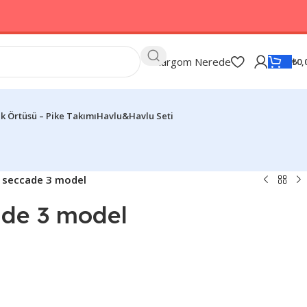
Kargom Nerede
₺
0,
k Örtüsü – Pike Takımı
Havlu&Havlu Seti
p seccade 3 model
ade 3 model