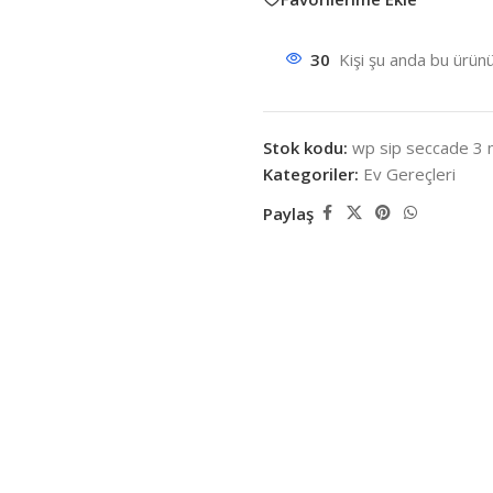
30
Kişi şu anda bu ürünü
Stok kodu:
wp sip seccade 3
Kategoriler:
Ev Gereçleri
Paylaş