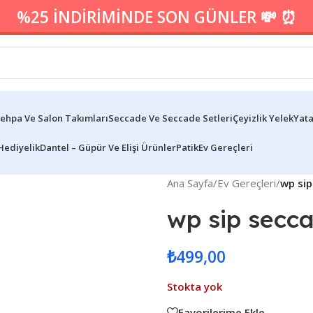
%25 İNDİRİMİNDE SON GÜNLER 💸 ⏰
ehpa Ve Salon Takımları
Seccade Ve Seccade Setleri
Çeyizlik Yelek
Yata
Hediyelik
Dantel – Güpür Ve Elişi Ürünler
Patik
Ev Gereçleri
Ana Sayfa
/
Ev Gereçleri
/
wp si
wp sip secc
₺
499,00
Stokta yok
Favorilerime Ekle