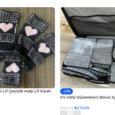
 Lif Çeyizlik Kalp Lif Siyah
-27%
6’lı Valiz Düzenleyici Bavul I
Set Seyahat Hurcu
₺
219,00
₺
299,00