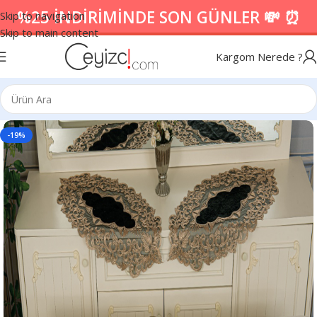
%25 İNDİRİMİNDE SON GÜNLER 💸 ⏰
Skip to navigation
Skip to main content
Kargom Nerede ?
-19%