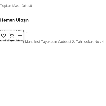
Toptan Masa Örtüsü
Hemen Ulaşın
ÇEYİZCİ TEKSTİL
avorilerim
Sepetim
Menu
Adres:
Reyhan Mahallesi Tayakadın Caddesi 2. Tahıl sokak No : 4
/ a Osmangazi / BURSA
İLETİŞİM :
0224 221 47 30
WHATSAPP :
0 850 303 8148
Mail:
info@ceyizci.com
2023 Çeyizci. Her Hakkı Saklıdır.