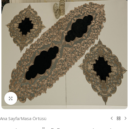
Resmi Büyüt
Ana Sayfa
/
Masa Örtüsü