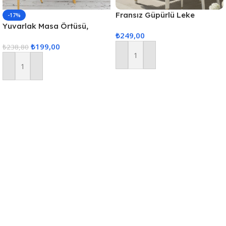
Fransız Güpürlü Leke
-17%
Tutmaz Tek Masa Örtüsü
Yuvarlak Masa Örtüsü,
₺
249,00
160x220cm – Kapuçino
Fiskos Dijital Baskılı
₺
199,00
₺
238,80
Sepete Ekle
Sepete Ekle