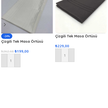
Çizgili Tek Masa Örtüsü
-24%
Colber 160x220cm Füme
Çizgili Tek Masa Örtüsü
₺
229,00
Colber 160x220cm – Ekru
₺
199,00
₺
262,68
Sepete Ekle
Sepete Ekle