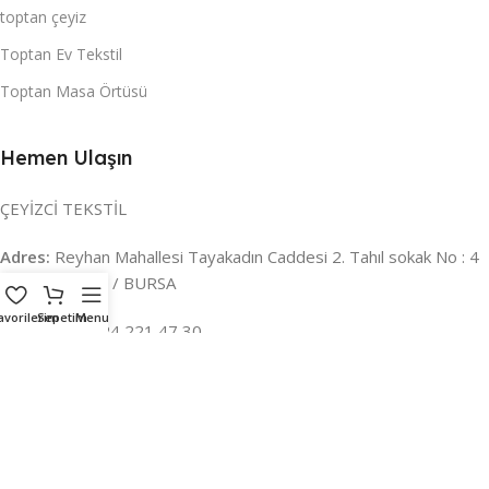
toptan çeyiz
Toptan Ev Tekstil
Toptan Masa Örtüsü
Hemen Ulaşın
ÇEYİZCİ TEKSTİL
Adres:
Reyhan Mahallesi Tayakadın Caddesi 2. Tahıl sokak No : 4
/ a Osmangazi / BURSA
avorilerim
Sepetim
Menu
İLETİŞİM :
0224 221 47 30
WHATSAPP :
0 850 303 8148
Mail:
info@ceyizci.com