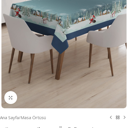
Resmi Büyüt
Ana Sayfa
/
Masa Örtüsü