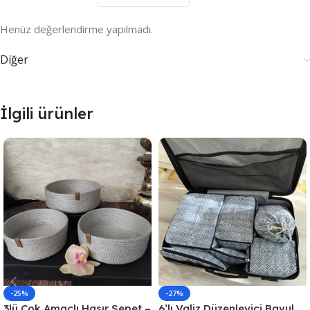
Henüz değerlendirme yapılmadı.
Diğer
İlgili ürünler
-25%
-27%
3lü Çok Amaçlı Hasır Sepet –
6’lı Valiz Düzenleyici Bavul