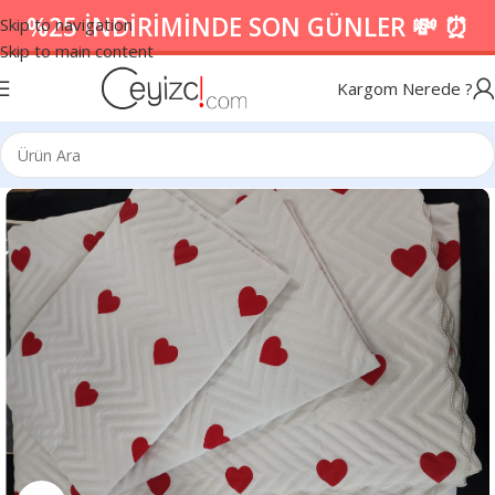
%25 İNDİRİMİNDE SON GÜNLER 💸 ⏰
Skip to navigation
Skip to main content
Kargom Nerede ?