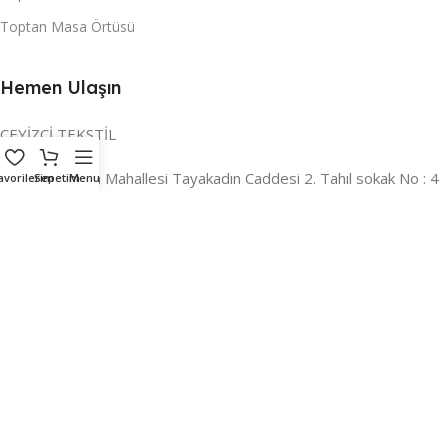
Toptan Masa Örtüsü
Hemen Ulaşın
ÇEYİZCİ TEKSTİL
Adres:
Reyhan Mahallesi Tayakadın Caddesi 2. Tahıl sokak No : 4
avorilerim
Sepetim
Menu
/ a Osmangazi / BURSA
İLETİŞİM :
0224 221 47 30
WHATSAPP :
0 850 303 8148
Mail:
info@ceyizci.com
2023 Çeyizci. Her Hakkı Saklıdır.