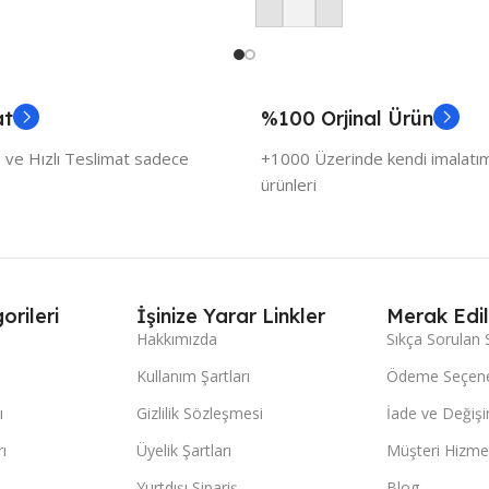
Sepete Ekle
at
%100 Orjinal Ürün
 ve Hızlı Teslimat sadece
+1000 Üzerinde kendi imalatımı
ürünleri
orileri
İşinize Yarar Linkler
Merak Edil
Hakkımızda
Sıkça Sorulan 
Kullanım Şartları
Ödeme Seçene
ı
Gizlilik Sözleşmesi
İade ve Değişi
ı
Üyelik Şartları
Müşteri Hizmet
Yurtdışı Sipariş
Blog