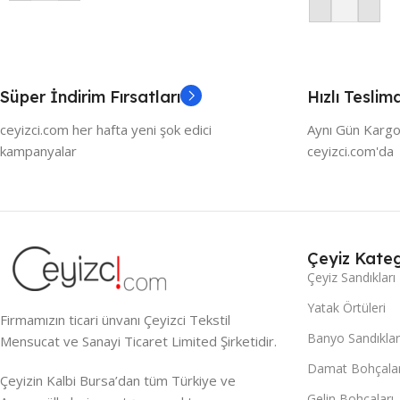
Sepete Ekle
Süper İndirim Fırsatları
Hızlı Teslim
ceyizci.com her hafta yeni şok edici
Aynı Gün Kargo
kampanyalar
ceyizci.com'da
Çeyiz Kateg
Çeyiz Sandıkları
Yatak Örtüleri
Firmamızın ticari ünvanı Çeyizci Tekstil
Banyo Sandıklar
Mensucat ve Sanayi Ticaret Limited Şirketidir.
Damat Bohçalar
Çeyizin Kalbi Bursa’dan tüm Türkiye ve
Gelin Bohçaları