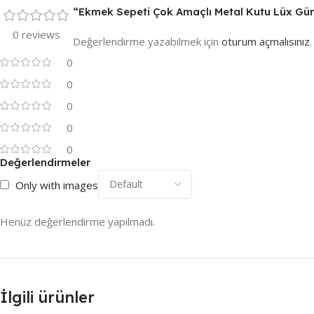
“Ekmek Sepeti Çok Amaçlı Metal Kutu Lüx Güm
0 reviews
Değerlendirme yazabilmek için
oturum açmalısınız
.
0
0
0
0
0
Değerlendirmeler
Only with images
Henüz değerlendirme yapılmadı.
İlgili ürünler