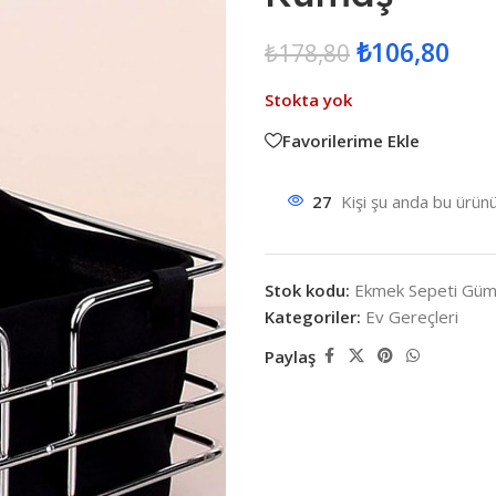
₺
106,80
₺
178,80
Stokta yok
Favorilerime Ekle
27
Kişi şu anda bu ürünü
Stok kodu:
Ekmek Sepeti Güm
Kategoriler:
Ev Gereçleri
Paylaş