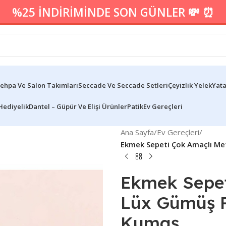
%25 İNDİRİMİNDE SON GÜNLER 💸 ⏰
ehpa Ve Salon Takımları
Seccade Ve Seccade Setleri
Çeyizlik Yelek
Yata
Hediyelik
Dantel – Güpür Ve Elişi Ürünler
Patik
Ev Gereçleri
Ana Sayfa
/
Ev Gereçleri
/
Ekmek Sepeti Çok Amaçlı Me
Ekmek Sepet
Lüx Gümüş P
Kumaş