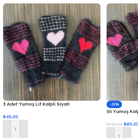
3 Adet Yumoş Lif Kalpli Siyah
-26%
5li Yumoş Kalp
₺
49,00
Pembe Kalp
₺
89,0
₺
120,00
Sepete Ekle