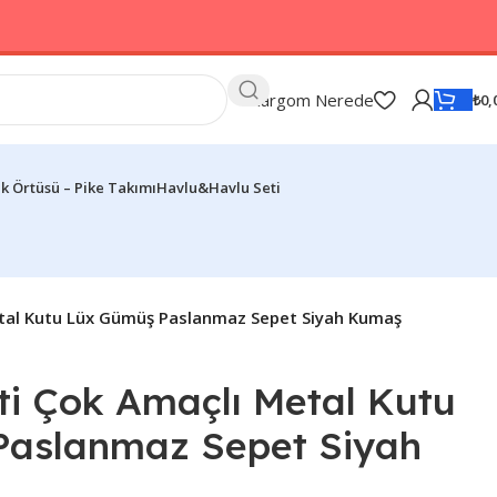
Kargom Nerede
₺
0,
k Örtüsü – Pike Takımı
Havlu&Havlu Seti
tal Kutu Lüx Gümüş Paslanmaz Sepet Siyah Kumaş
i Çok Amaçlı Metal Kutu
aslanmaz Sepet Siyah