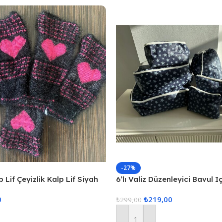
-27%
 Lif Çeyizlik Kalp Lif Siyah
6’lı Valiz Düzenleyici Bavul I
Set Seyahat Hurcu
0
₺
219,00
₺
299,00