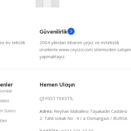
Sepete Ekle
Güvenilirlik
z ev tekstili
2004 yılından itibaren çeyiz ve evtekstili
ürünlerini www.ceyizci.com sitemizden satışını
yapmaktayız.
enler
Hemen Ulaşın
Sorular
ÇEYİZCİ TEKSTİL
kleri
m Süreci
Adres:
Reyhan Mahallesi Tayakadın Caddesi
2. Tahıl sokak No : 4 / a Osmangazi / BURSA
leri
İLETİŞİM :
0224 221 47 30