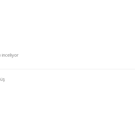
 inceliyor
üş