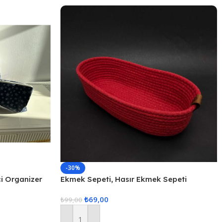
-30%
çi Organizer
Ekmek Sepeti, Hasır Ekmek Sepeti
Düzenleyici Sepet – Kırmızı
₺
69,00
₺
99,00