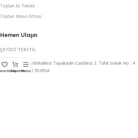
Toptan Ev Tekstil
Toptan Masa Örtüsü
Hemen Ulaşın
ÇEYİZCİ TEKSTİL
Adres:
Reyhan Mahallesi Tayakadın Caddesi 2. Tahıl sokak No : 4
/ a Osmangazi / BURSA
avorilerim
Sepetim
Menu
İLETİŞİM :
0224 221 47 30
WHATSAPP :
0 850 303 8148
Mail:
info@ceyizci.com
2023 Çeyizci. Her Hakkı Saklıdır.