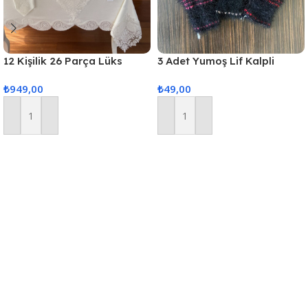
12 Kişilik 26 Parça Lüks
3 Adet Yumoş Lif Kalpli
Gardenya Keten Kumaş
Siyah
₺
949,00
₺
49,00
Masa Örtüsü Seti
Sepete Ekle
Sepete Ekle