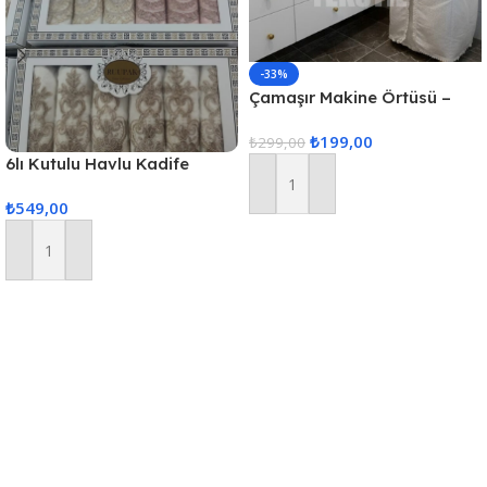
-33%
Çamaşır Makine Örtüsü –
Krem
₺
199,00
₺
299,00
6lı Kutulu Havlu Kadife
(Karısık Renk Gönderilir)
Sepete Ekle
₺
549,00
Sepete Ekle