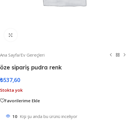
Resmi Büyüt
Ana Sayfa
/
Ev Gereçleri
öze sipariş pudra renk
₺
537,60
Stokta yok
Favorilerime Ekle
10
Kişi şu anda bu ürünü inceliyor