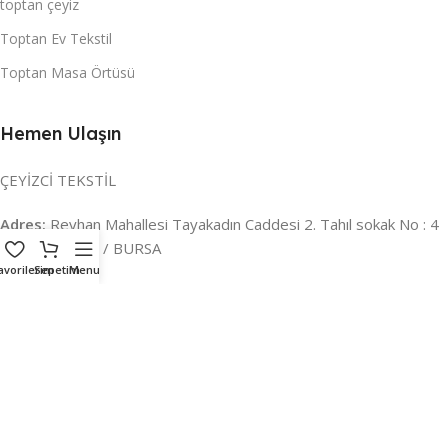
toptan çeyiz
Toptan Ev Tekstil
Toptan Masa Örtüsü
Hemen Ulaşın
ÇEYİZCİ TEKSTİL
Adres:
Reyhan Mahallesi Tayakadın Caddesi 2. Tahıl sokak No : 4
/ a Osmangazi / BURSA
avorilerim
Sepetim
Menu
İLETİŞİM :
0224 221 47 30
WHATSAPP :
0 850 303 8148
Mail:
info@ceyizci.com