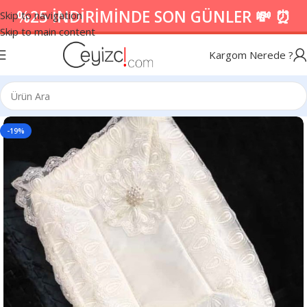
%25 İNDİRİMİNDE SON GÜNLER 💸 ⏰
Skip to navigation
Skip to main content
Kargom Nerede ?
-19%