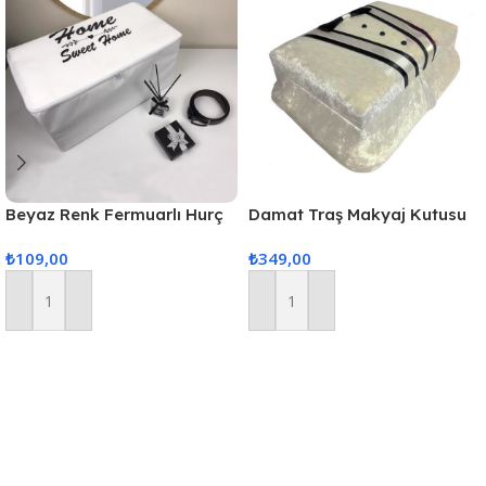
Beyaz Renk Fermuarlı Hurç
Damat Traş Makyaj Kutusu
Orta Boy 53x30x26cm
Krem Hediye Kutusu
₺
109,00
₺
349,00
Sepete Ekle
Sepete Ekle