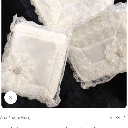
Resmi Büyüt
Ana Sayfa
/
Hurç