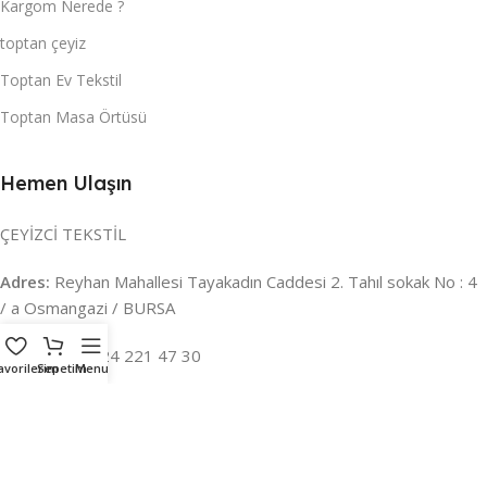
Kargom Nerede ?
toptan çeyiz
Toptan Ev Tekstil
Toptan Masa Örtüsü
Hemen Ulaşın
ÇEYİZCİ TEKSTİL
Adres:
Reyhan Mahallesi Tayakadın Caddesi 2. Tahıl sokak No : 4
/ a Osmangazi / BURSA
İLETİŞİM :
0224 221 47 30
avorilerim
Sepetim
Menu
WHATSAPP :
0 850 303 8148
Mail:
info@ceyizci.com