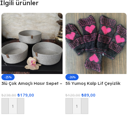
İlgili ürünler
-25%
-26%
3lü Çok Amaçlı Hasır Sepet –
5li Yumoş Kalp Lif Çeyizlik
Gri
Kalp Lif Siyah Pembe Kalp
₺
179,00
₺
89,00
₺
238,80
₺
120,00
Sepete Ekle
Sepete Ekle