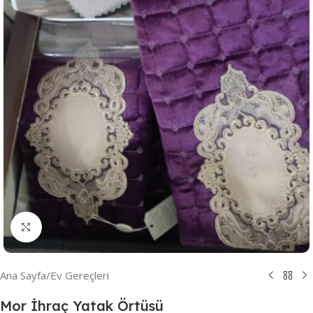
Resmi Büyüt
Ana Sayfa
/
Ev Gereçleri
Mor İhraç Yatak Örtüsü