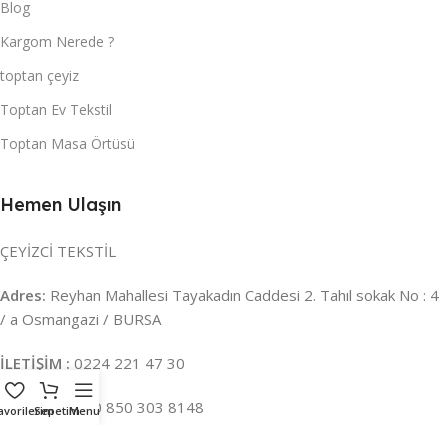
Blog
Kargom Nerede ?
toptan çeyiz
Toptan Ev Tekstil
Toptan Masa Örtüsü
Hemen Ulaşın
ÇEYİZCİ TEKSTİL
Adres:
Reyhan Mahallesi Tayakadın Caddesi 2. Tahıl sokak No : 4
/ a Osmangazi / BURSA
İLETİŞİM :
0224 221 47 30
WHATSAPP :
0 850 303 8148
avorilerim
Sepetim
Menu