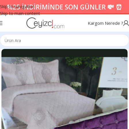
%25 İNDİRİMİNDE SON GÜNLER 💸 ⏰
Skip to navigation
Skip to main content
Kargom Nerede ?