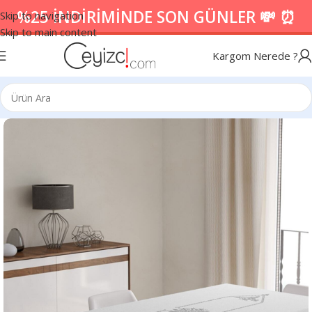
%25 İNDİRİMİNDE SON GÜNLER 💸 ⏰
Skip to navigation
Skip to main content
Kargom Nerede ?