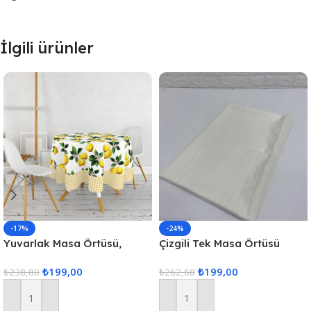
İlgili ürünler
-17%
-24%
Yuvarlak Masa Örtüsü,
Çizgili Tek Masa Örtüsü
Fiskos Dijital Baskılı
Colber 160x220cm – Ekru
₺
199,00
₺
199,00
₺
238,80
₺
262,68
Sepete Ekle
Sepete Ekle