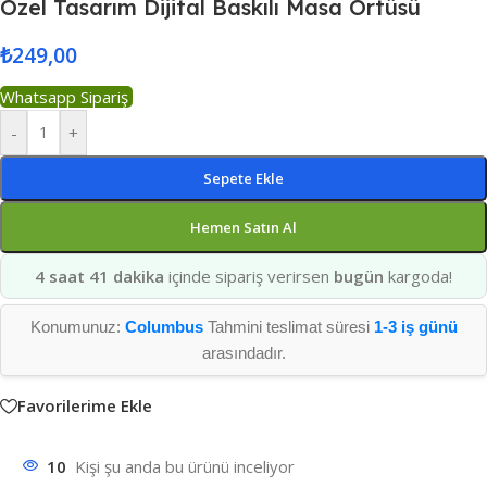
Özel Tasarım Dijital Baskılı Masa Örtüsü
₺
249,00
Whatsapp Sipariş
-
+
Sepete Ekle
Hemen Satın Al
4 saat 41 dakika
içinde sipariş verirsen
bugün
kargoda!
Konumunuz:
Columbus
Tahmini teslimat süresi
1-3 iş günü
arasındadır.
Favorilerime Ekle
10
Kişi şu anda bu ürünü inceliyor